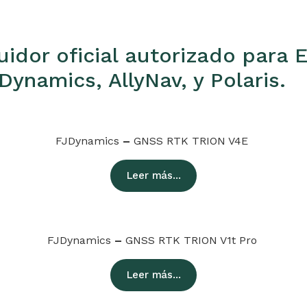
buidor oficial autorizado para
ynamics, AllyNav, y Polaris.
FJDynamics
–
GNSS RTK TRION V4E
Leer más...
FJDynamics
–
GNSS RTK TRION V1t Pro
Leer más...