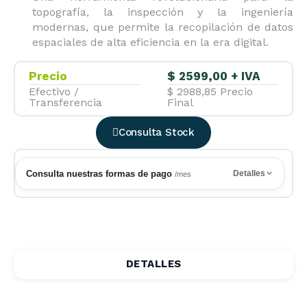
topografía, la inspección y la ingeniería
modernas, que permite la recopilación de datos
espaciales de alta eficiencia en la era digital.
Precio
$ 2599,00 + IVA
Efectivo /
$ 2988,85 Precio
Transferencia
Final
Consulta Stock
Consulta nuestras formas de pago
Detalles
/mes
Paga con tu Tarjeta de Crédito Preferida
VISA
Mastercard
AMEX
DINERS
Pago Corriente
DETALLES
$3209,00
$537,00
Cuotas a 6 Meses
/mes